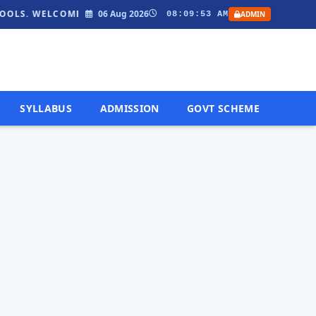
COME TO ONLINESURU.IN - GET LATEST SARKARI RESULT, ADMIT
06 Aug 2026
08:09:54 AM
ADMIN
SYLLABUS
ADMISSION
GOVT SCHEME