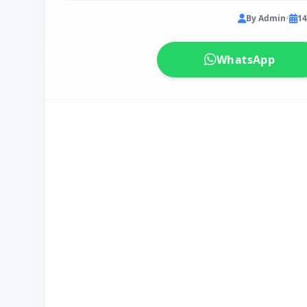
By Admin
•
14
WhatsApp