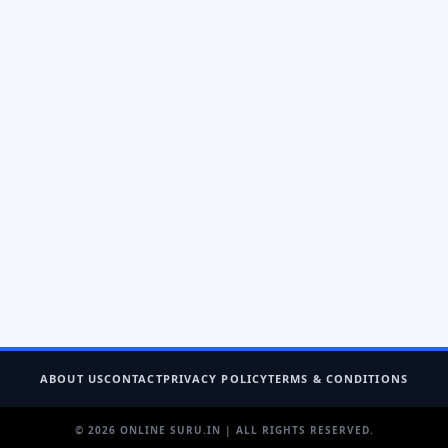
ABOUT US
CONTACT
PRIVACY POLICY
TERMS & CONDITIONS
© 2026 ONLINE SURU.IN | ALL RIGHTS RESERVED.