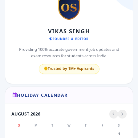
VIKAS SINGH
FOUNDER & EDITOR
Providing 100% accurate government job updates and
exam resources for students across India.
Trusted by 1M+ Aspirants
HOLIDAY CALENDAR
AUGUST 2026
S
M
T
W
T
F
S
1