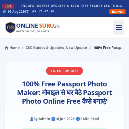
INDIA'S FASTEST UPDATES & 100% FREE SECURE CSC TOOLS. WELCOM
LIVE
09 Aug 2026
ADMIN
09:17:08 AM
ONLINE
SURU
.IN
GOVERNMENT JOB PORTAL
Home
/
CSC Guides & Updates, New Update
/
100% Free Passport Photo Maker: मोबाइल से घर बैठे Passport Photo Online Free कैसे बनाएं?
LATEST UPDATE
100% Free Passport Photo
Maker: मोबाइल से घर बैठे Passport
Photo Online Free कैसे बनाएं?
By Admin
•
16 Jun 2026
•
1 Min Read